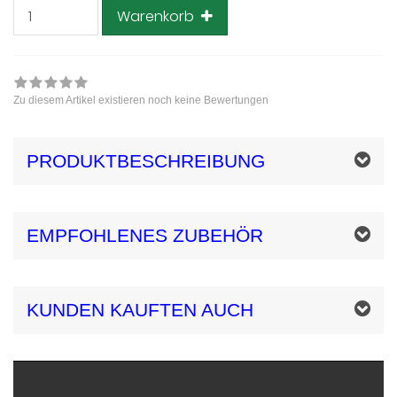
Stunden
Warenkorb
Zu diesem Artikel existieren noch keine Bewertungen
PRODUKTBESCHREIBUNG
EMPFOHLENES ZUBEHÖR
KUNDEN KAUFTEN AUCH