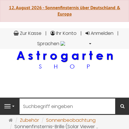
12. August 2026 - Sonnenfinsternis über Deutschland &
Europa
Zur Kasse
Ihr Konto
Anmelden
Sprachen
Deutsch
S
Navigation
Startseite
Zubehör
Sonnenbeobachtung
Sonnenfinsternis-Brille (Solar Viewer ...