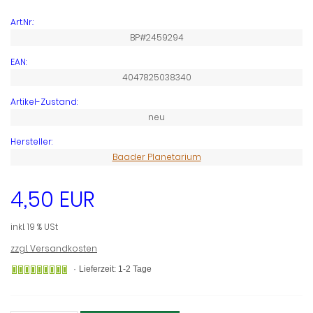
Art.Nr.:
BP#2459294
EAN:
4047825038340
Artikel-Zustand:
neu
Hersteller:
Baader Planetarium
4,50 EUR
inkl. 19 % USt
zzgl. Versandkosten
Gewöhnlich
Lieferzeit: 1-2 Tage
versandfertig
in
24