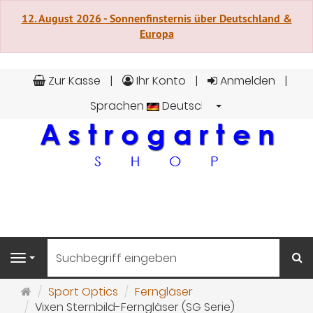
12. August 2026 - Sonnenfinsternis über Deutschland &
Europa
Zur Kasse
Ihr Konto
Anmelden
Sprachen
Deutsch
S
Navigation
Startseite
Sport Optics
Ferngläser
Vixen Sternbild-Ferngläser (SG Serie)