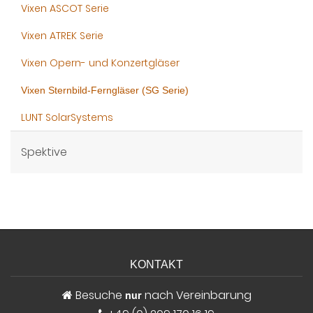
Vixen ASCOT Serie
Vixen ATREK Serie
Vixen Opern- und Konzertgläser
Vixen Sternbild-Ferngläser (SG Serie)
LUNT SolarSystems
Spektive
KONTAKT
Besuche
nach Vereinbarung
nur