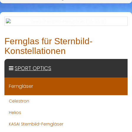
Fernglas für Sternbild-
Konstellationen
SPORT OPTICS
Ferngläser
Celestron
Helios
KASAI Sternbild-Ferngläser