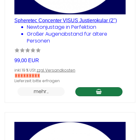
Spheretec Concenter VISUS Justierokular (2")
Newtonjustage in Perfektion
Großer Augenabstand für ältere
Personen
99,00 EUR
inkl. 19 % USt
zzgl. Versandkosten
Nicht
Lieferzeit: bitte erfragen
auf
mehr...
Lager