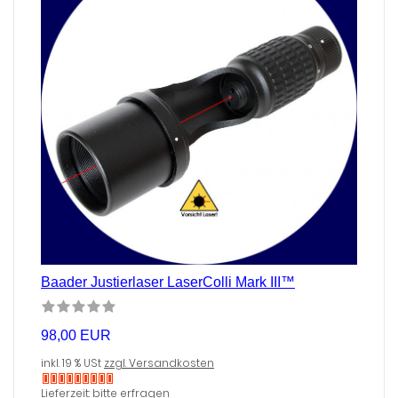
Baader Justierlaser LaserColli Mark III™
98,00 EUR
inkl. 19 % USt
zzgl. Versandkosten
Nicht
Lieferzeit: bitte erfragen