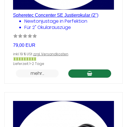
Spheretec Concenter SE Justierokular (2")
Newtonjustage in Perfektion
Für 2" Okularauszüge
79,00 EUR
inkl. 19 % USt
zzgl. Versandkosten
Gewöhnlich
Lieferzeit: 1-2 Tage
versandfertig
mehr...
in
24
Stunden