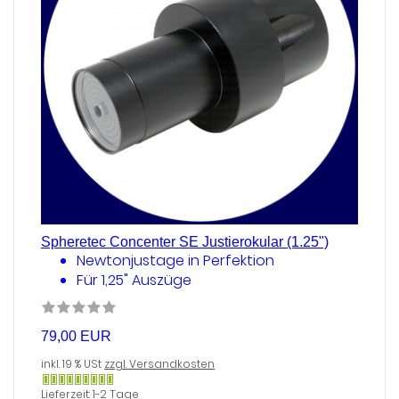
Spheretec Concenter SE Justierokular (1.25")
Newtonjustage in Perfektion
Für 1,25" Auszüge
79,00 EUR
inkl. 19 % USt
zzgl. Versandkosten
Gewöhnlich
Lieferzeit: 1-2 Tage