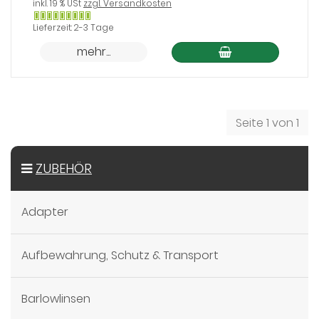
inkl. 19 % USt
zzgl. Versandkosten
Gewöhnlich
Lieferzeit: 2-3 Tage
versandfertig
mehr...
in
24
Stunden
Seite 1 von 1
ZUBEHÖR
Adapter
Aufbewahrung, Schutz & Transport
Barlowlinsen