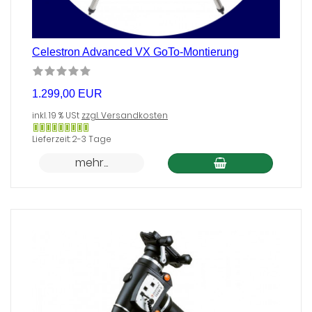
Celestron Advanced VX GoTo-Montierung
1.299,00 EUR
inkl. 19 % USt
zzgl. Versandkosten
Gewöhnlich
Lieferzeit: 2-3 Tage
versandfertig
mehr...
in
24
Stunden