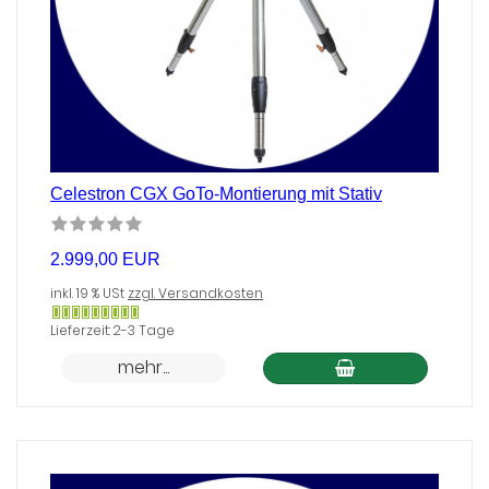
Celestron CGX GoTo-Montierung mit Stativ
2.999,00 EUR
inkl. 19 % USt
zzgl. Versandkosten
Gewöhnlich
Lieferzeit: 2-3 Tage
versandfertig
mehr...
in
24
Stunden