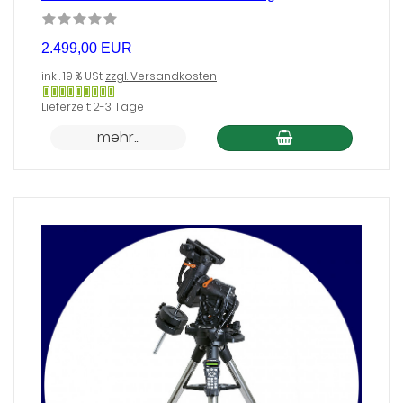
2.499,00 EUR
inkl. 19 % USt
zzgl. Versandkosten
Gewöhnlich
Lieferzeit: 2-3 Tage
versandfertig
mehr...
in
24
Stunden