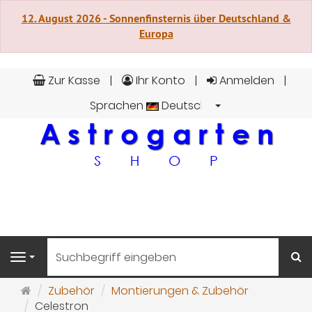
12. August 2026 - Sonnenfinsternis über Deutschland &
Europa
Zur Kasse
Ihr Konto
Anmelden
Sprachen
Deutsch
S
Navigation
Startseite
Zubehör
Montierungen & Zubehör
Celestron