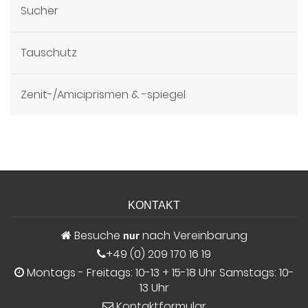
Sucher
Tauschutz
Zenit-/Amiciprismen & -spiegel
KONTAKT
Besuche
nach Vereinbarung
nur
+49 (0) 209 170 16 19
Montags - Freitags: 10-13 + 15-18 Uhr Samstags: 10-
13 Uhr
Kontaktformular