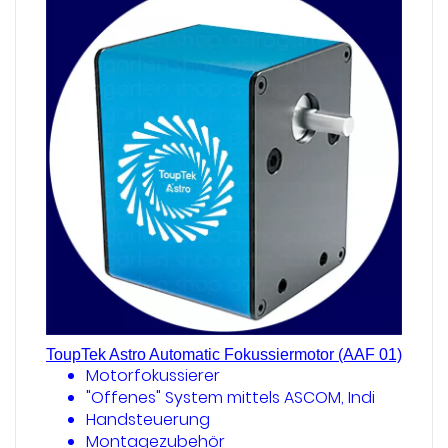
ToupTek Astro Automatic Fokussiermotor (AAF 01)
Motorfokussierer
"Offenes" System mittels ASCOM, Indi
Handsteuerung
Montagezubehör