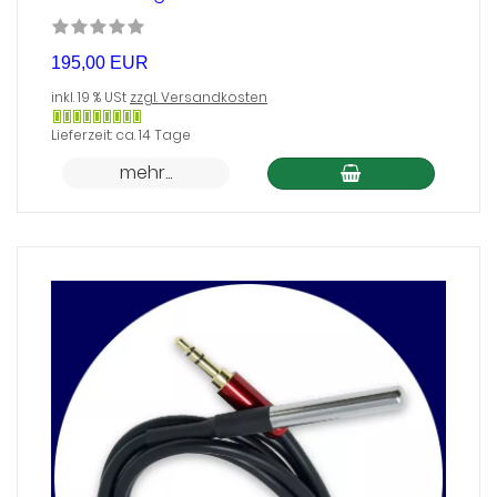
195,00 EUR
inkl. 19 % USt
zzgl. Versandkosten
Gewöhnlich
Lieferzeit: ca. 14 Tage
versandfertig
mehr...
in
24
Stunden