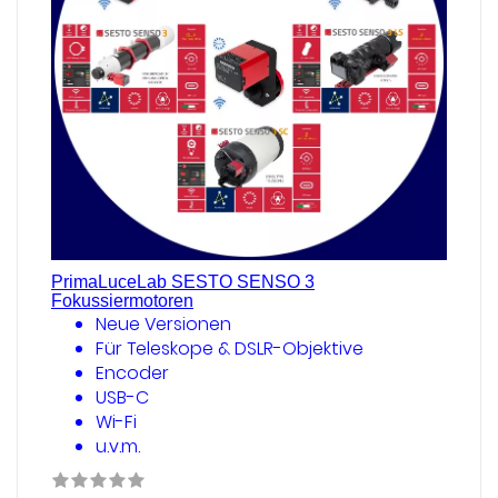
PrimaLuceLab SESTO SENSO 3
Fokussiermotoren
Neue Versionen
Für Teleskope & DSLR-Objektive
Encoder
USB-C
Wi-Fi
u.v.m.