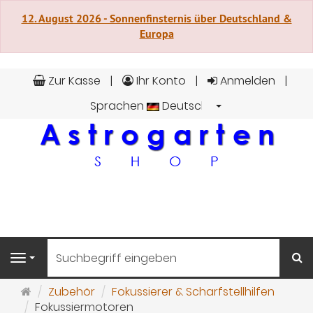
12. August 2026 - Sonnenfinsternis über Deutschland &
Europa
Zur Kasse
Ihr Konto
Anmelden
Sprachen
Deutsch
S
Navigation
Startseite
Zubehör
Fokussierer & Scharfstellhilfen
Fokussiermotoren