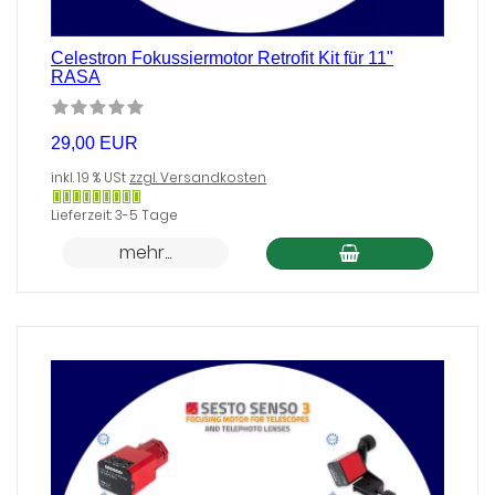
Celestron Fokussiermotor Retrofit Kit für 11"
RASA
29,00 EUR
inkl. 19 % USt
zzgl. Versandkosten
Gewöhnlich
Lieferzeit: 3-5 Tage
versandfertig
mehr...
in
24
Stunden