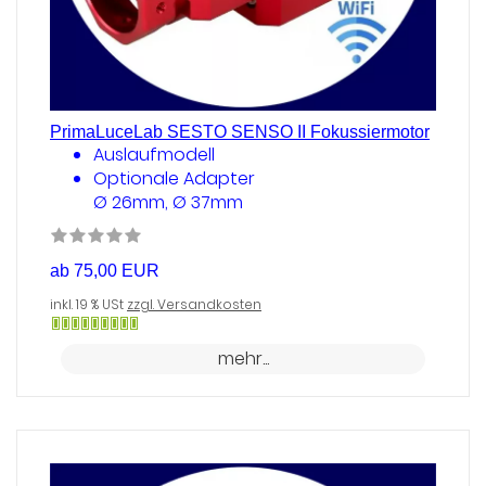
PrimaLuceLab SESTO SENSO II Fokussiermotor
Auslaufmodell
Optionale Adapter
Ø 26mm, Ø 37mm
ab 75,00 EUR
inkl. 19 % USt
zzgl. Versandkosten
Gewöhnlich
mehr...
versandfertig
in
24
Stunden