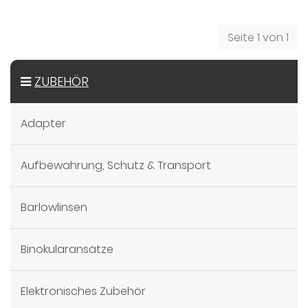
Stunden
Seite 1 von 1
ZUBEHÖR
Adapter
Aufbewahrung, Schutz & Transport
Barlowlinsen
Binokularansätze
Elektronisches Zubehör