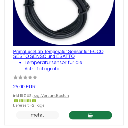
PrimaLuceLab Temperatur Sensor für ECCO,
SESTO SENSO und ESATTO
Temperatursensor für die
Astrofotografie
25,00 EUR
inkl. 19 % USt
zzgl. Versandkosten
Gewöhnlich
Lieferzeit: 1-2 Tage
versandfertig
mehr...
in
24