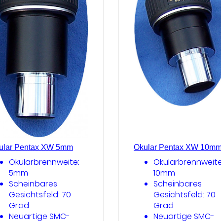
ular Pentax XW 5mm
Okular Pentax XW 10m
Okularbrennweite:
Okularbrennweite
5mm
10mm
Scheinbares
Scheinbares
Gesichtsfeld: 70
Gesichtsfeld: 70
Grad
Grad
Neuartige SMC-
Neuartige SMC-