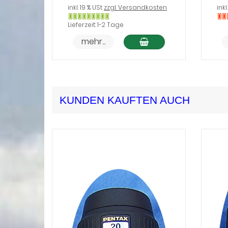
inkl. 19 % USt
zzgl. Versandkosten
inkl
Gewöhnlich
Ni
Lieferzeit: 1-2 Tage
versandfertig
au
In den Warenkorb
mehr...
in
La
24
Stunden
KUNDEN KAUFTEN AUCH