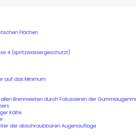
tischen Flächen
se 4 (spritzwassergeschützt)
ler auf das Minimum
allen Brennweiten durch Fokussieren der Gummiaugenmusch
pers
ger Kälte
er
unter der abschraubbaren Augenauflage