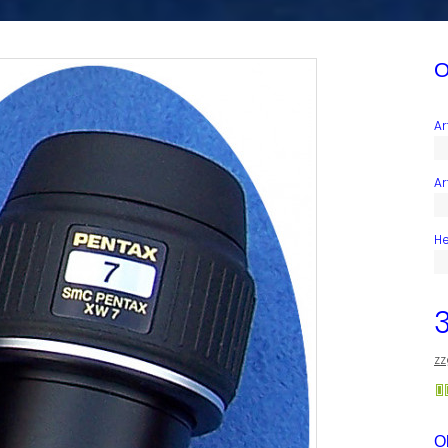
O
Art
Ar
He
zz
O