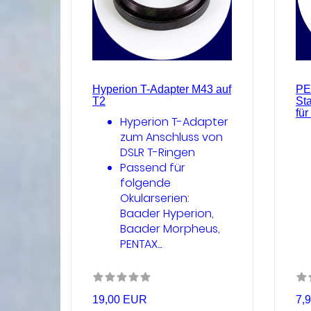
Hyperion T-Adapter M43 auf
PE
T2
St
fü
Hyperion T-Adapter
zum Anschluss von
DSLR T-Ringen
Passend für
folgende
Okularserien:
Baader Hyperion,
Baader Morpheus,
PENTAX...
19,00 EUR
7,