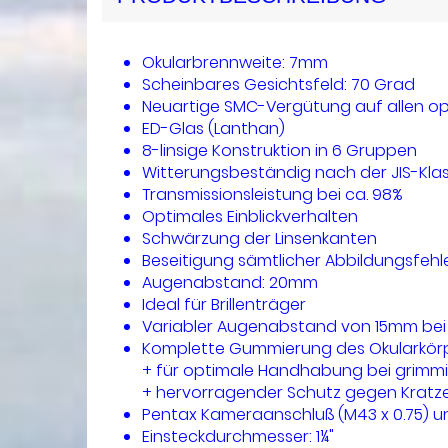
Okularbrennweite: 7mm
Scheinbares Gesichtsfeld: 70 Grad
Neuartige SMC-Vergütung auf allen op
ED-Glas (Lanthan)
8-linsige Konstruktion in 6 Gruppen
Witterungsbeständig nach der JIS-Klas
Transmissionsleistung bei ca. 98%
Optimales Einblickverhalten
Schwärzung der Linsenkanten
Beseitigung sämtlicher Abbildungsfeh
Augenabstand: 20mm
Ideal für Brillenträger
Variabler Augenabstand von 15mm bei 
Komplette Gummierung des Okularkör
+ für optimale Handhabung bei grimmi
+ hervorragender Schutz gegen Kratz
Pentax Kameraanschluß (M43 x 0.75) 
Einsteckdurchmesser: 1¼"