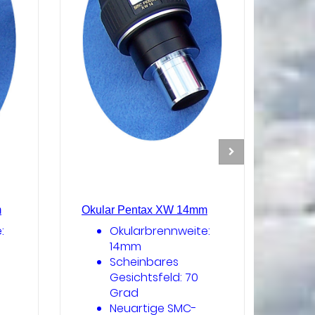
m
Okular Pentax XW 14mm
Okul
:
Okularbrennweite:
14mm
Scheinbares
Gesichtsfeld: 70
Grad
Neuartige SMC-