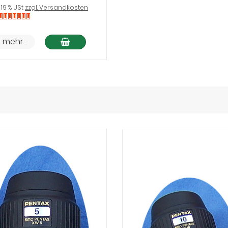
. 19 % USt
zzgl. Versandkosten
cht
f
In den Warenkorb
mehr...
ger