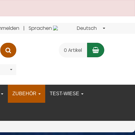
nmelden
Sprachen
Deutsch
Warenkorb
Suchen
0 Artikel
N
ZUBEHÖR
TEST-WIESE