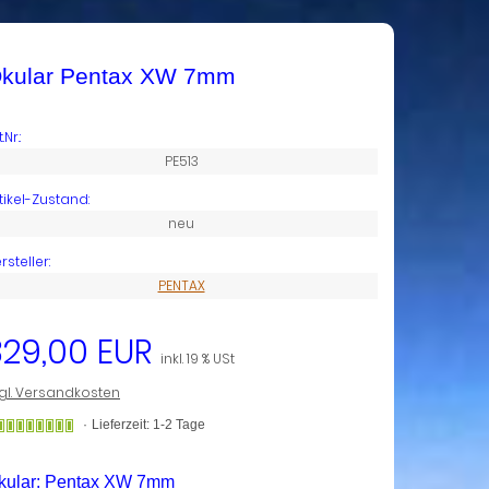
kular Pentax XW 7mm
.Nr.:
PE513
tikel-Zustand:
neu
rsteller:
PENTAX
329,00 EUR
inkl. 19 % USt
gl. Versandkosten
Gewöhnlich
Lieferzeit: 1-2 Tage
versandfertig
in
kular:
Pentax XW 7mm
24