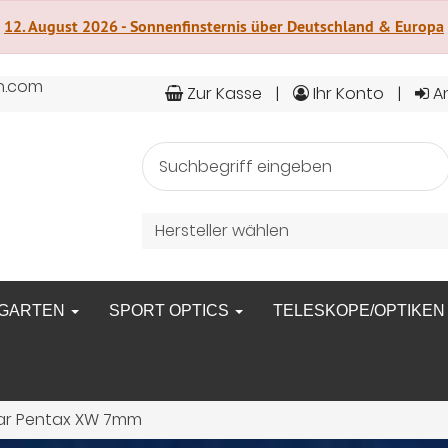
12. August 2026 - Sonnenfinsternis über Deutschland & Europa
n.com
Zur Kasse
Ihr Konto
A
Hersteller wählen
GARTEN
SPORT OPTICS
TELESKOPE/OPTIKE
ar Pentax XW 7mm